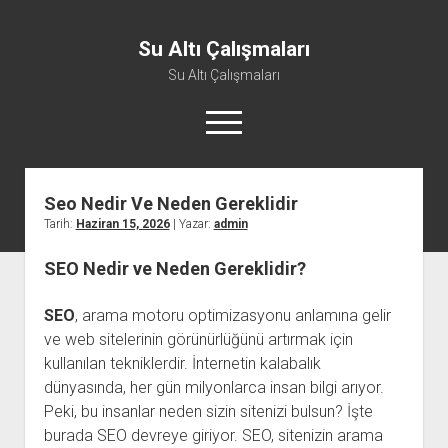
Su Altı Çalışmaları
Su Altı Çalışmaları
menüyü
aç
Seo Nedir Ve Neden Gereklidir
Tarih:
Haziran 15, 2026
| Yazar:
admin
SEO Nedir ve Neden Gereklidir?
SEO
, arama motoru optimizasyonu anlamına gelir
ve web sitelerinin görünürlüğünü artırmak için
kullanılan tekniklerdir. İnternetin kalabalık
dünyasında, her gün milyonlarca insan bilgi arıyor.
Peki, bu insanlar neden sizin sitenizi bulsun? İşte
burada SEO devreye giriyor. SEO, sitenizin arama