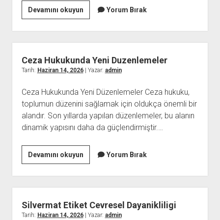
Seo
Devamını okuyun
Yorum Bırak
Nedir
Ve
Neden
Gereklidir
Ceza Hukukunda Yeni Duzenlemeler
Tarih:
Haziran 14, 2026
| Yazar:
admin
Ceza Hukukunda Yeni Düzenlemeler Ceza hukuku,
toplumun düzenini sağlamak için oldukça önemli bir
alandır. Son yıllarda yapılan düzenlemeler, bu alanın
dinamik yapısını daha da güçlendirmiştir.…
Ceza
Devamını okuyun
Yorum Bırak
Hukukunda
Yeni
Duzenlemeler
Silvermat Etiket Cevresel Dayanikliligi
Tarih:
Haziran 14, 2026
| Yazar:
admin