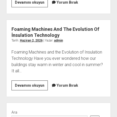
İstanbul
Devamını okuyun
Yorum Bırak
Sac
Ekimi
Turizmi
Foaming Machines And The Evolution Of
İnsulation Technology
Tarih:
Haziran 2, 2026
| Yazar:
admin
Foaming Machines and the Evolution of Insulation
Technology Have you ever wondered how our
buildings stay warm in winter and cool in summer?
It all…
Foaming
Devamını okuyun
Yorum Bırak
Machines
And
The
Yan
Evolution
Menü
Ara
Of