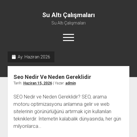
Su Altı Çalışmaları
Su Altı Çalışmaları
menüyü
aç
Ay:
Haziran 2026
Seo Nedir Ve Neden Gereklidir
Tarih:
Haziran 15, 2026
| Yazar:
admin
SEO Nedir ve Neden Gereklidir? SEO, arama
motoru optimizasyonu anlamına gelir ve web
sitelerinin görünürlüğünü artırmak için kullanılan
tekniklerdir. İnternetin kalabalık dünyasında, her gün
milyonlarca…