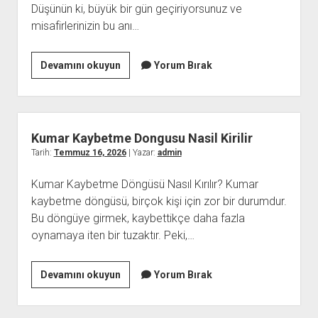
Düşünün ki, büyük bir gün geçiriyorsunuz ve
misafirlerinizin bu anı…
Bride
Devamını okuyun
Yorum Bırak
Organizasyonlarinda
Hediyelik
Onerileri
Kumar Kaybetme Dongusu Nasil Kirilir
Tarih:
Temmuz 16, 2026
| Yazar:
admin
Kumar Kaybetme Döngüsü Nasıl Kırılır? Kumar
kaybetme döngüsü, birçok kişi için zor bir durumdur.
Bu döngüye girmek, kaybettikçe daha fazla
oynamaya iten bir tuzaktır. Peki,…
Kumar
Devamını okuyun
Yorum Bırak
Kaybetme
Dongusu