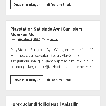
Kumarin
Devamını okuyun
Yorum Bırak
Hayat
Amaclarini
Degistirmesi
Playstation Satisinda Ayni Gun İslem
Mumkun Mu
Tarih:
Ağustos 5, 2026
| Yazar:
admin
PlayStation Satışında Aynı Gün İşlem Mümkün mü?
Merhaba oyun severler! Bugün, PlayStation
satışlarında aynı gün işlem yapmanın mümkün olup
olmadığını keşfedeceğiz. Hadi, bu süreçte nelerle…
Playstation
Devamını okuyun
Yorum Bırak
Satisinda
Ayni
Gun
İslem
Forex Dolandiriciligi Nasil Anlasilir