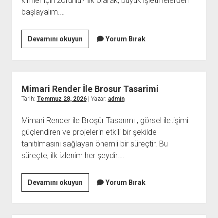
kimler için zorunlu? İlk olarak, büyük işletmelerden
başlayalım.…
E
Devamını okuyun
Yorum Bırak
Fatura
Kimler
İcin
Zorunludur
Mimari Render İle Brosur Tasarimi
Tarih:
Temmuz 28, 2026
| Yazar:
admin
Mimari Render ile Broşür Tasarımı , görsel iletişimi
güçlendiren ve projelerin etkili bir şekilde
tanıtılmasını sağlayan önemli bir süreçtir. Bu
süreçte, ilk izlenim her şeydir.…
Mimari
Devamını okuyun
Yorum Bırak
Render
İle
Brosur