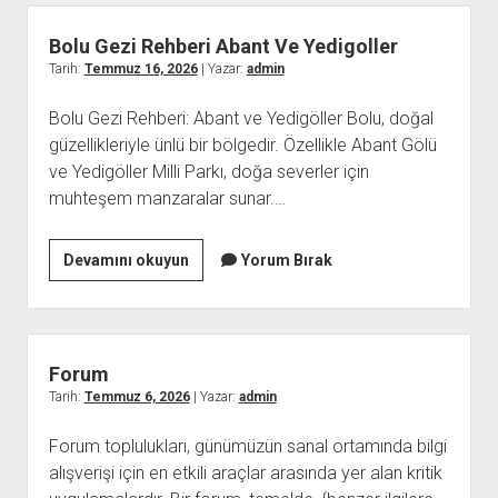
Nasil
Kirilir
Bolu Gezi Rehberi Abant Ve Yedigoller
Tarih:
Temmuz 16, 2026
| Yazar:
admin
Bolu Gezi Rehberi: Abant ve Yedigöller Bolu, doğal
güzellikleriyle ünlü bir bölgedir. Özellikle Abant Gölü
ve Yedigöller Milli Parkı, doğa severler için
muhteşem manzaralar sunar.…
Bolu
Devamını okuyun
Yorum Bırak
Gezi
Rehberi
Abant
Ve
Forum
Yedigoller
Tarih:
Temmuz 6, 2026
| Yazar:
admin
Forum toplulukları, günümüzün sanal ortamında bilgi
alışverişi için en etkili araçlar arasında yer alan kritik