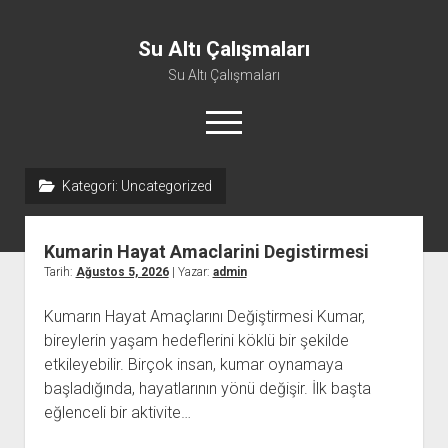
Su Altı Çalışmaları
Su Altı Çalışmaları
menüyü
aç
Kategori:
Uncategorized
Kumarin Hayat Amaclarini Degistirmesi
Tarih:
Ağustos 5, 2026
| Yazar:
admin
Kumarın Hayat Amaçlarını Değiştirmesi Kumar,
bireylerin yaşam hedeflerini köklü bir şekilde
etkileyebilir. Birçok insan, kumar oynamaya
başladığında, hayatlarının yönü değişir. İlk başta
eğlenceli bir aktivite…