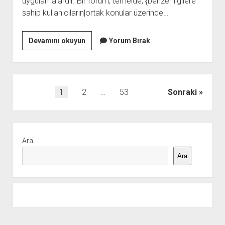
uygulamalardır. Bir forum, temelde, {benzer ilgilere
sahip kullanıcıların|ortak konular üzerinde…
Forum
Devamını okuyun
Yorum Bırak
Yazı
1
2
…
53
Sonraki
sayfalaması
Yan
Menü
Ara
Ara