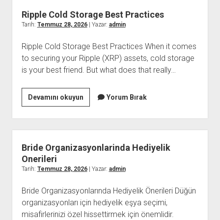
Tasarimi
Ripple Cold Storage Best Practices
Tarih:
Temmuz 28, 2026
| Yazar:
admin
Ripple Cold Storage Best Practices When it comes
to securing your Ripple (XRP) assets, cold storage
is your best friend. But what does that really…
Ripple
Devamını okuyun
Yorum Bırak
Cold
Storage
Best
Practices
Bride Organizasyonlarinda Hediyelik
Onerileri
Tarih:
Temmuz 28, 2026
| Yazar:
admin
Bride Organizasyonlarında Hediyelik Önerileri Düğün
organizasyonları için hediyelik eşya seçimi,
misafirlerinizi özel hissettirmek için önemlidir.