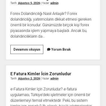
Mumkun
Tarih:
Ağustos 5, 2026
| Yazar:
admin
Mu
Forex Dolandırıcılığı Nasıl Anlaşılır? Forex
dolandırıcılığı, yatırımcıların dikkat etmesi gereken
önemli bir konudur. Günümüzde birçok kişi forex
piyasasında işlem yapmaya başladı. Ancak bu,
dolandırıcılıkların da…
Forex
Devamını okuyun
Yorum Bırak
Dolandiriciligi
Nasil
Anlasilir
E Fatura Kimler İcin Zorunludur
Tarih:
Ağustos 2, 2026
| Yazar:
admin
e-Fatura Kimler İçin Zorunludur? e-fatura
uygulaması, Türkiye’deki işletmeler için önemli bir
düzenlemeyi temsil etmektedir. Peki, bu sistem