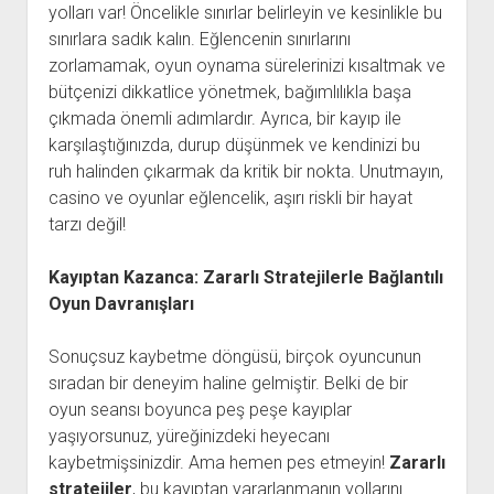
yolları var! Öncelikle sınırlar belirleyin ve kesinlikle bu
sınırlara sadık kalın. Eğlencenin sınırlarını
zorlamamak, oyun oynama sürelerinizi kısaltmak ve
bütçenizi dikkatlice yönetmek, bağımlılıkla başa
çıkmada önemli adımlardır. Ayrıca, bir kayıp ile
karşılaştığınızda, durup düşünmek ve kendinizi bu
ruh halinden çıkarmak da kritik bir nokta. Unutmayın,
casino ve oyunlar eğlencelik, aşırı riskli bir hayat
tarzı değil!
Kayıptan Kazanca: Zararlı Stratejilerle Bağlantılı
Oyun Davranışları
Sonuçsuz kaybetme döngüsü, birçok oyuncunun
sıradan bir deneyim haline gelmiştir. Belki de bir
oyun seansı boyunca peş peşe kayıplar
yaşıyorsunuz, yüreğinizdeki heyecanı
kaybetmişsinizdir. Ama hemen pes etmeyin!
Zararlı
stratejiler
, bu kayıptan yararlanmanın yollarını