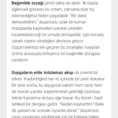
Bağımlılık tuzağı
şimdi daha da derin. İlk başta
eğlenceli görünen bu ortam, zamanla bize hiç
istemediğimiz hisleri yaşatabilir. “Bir daha
deneyebilirim,” düşüncesi, uzak bir kumar
masasında kaybedilen paranın yeniden
kazanılabileceği bir umuda dönüşebilir. İşte burada,
zararlı casino stratejileri devreye giriyor.
Düşüncelerinizi ele geçiren bu stratejiler, kayıpları
örtme arzusuyla birleşince bir bağımlılık döngüsü
yaratıyor.
Duyguların elde tutulamaz akışı
da önemli bir
etken. Kaybettiğiniz her el, içinizde bir yere dokunur.
Bir süre sonra, bu duygusal salınım hem zevk hem
de hüsran yaratır; kaybetmenin getirdiği üzüntüyü
tekrar kazanma arzusu ağır basar. Bu durum, hayli
tehlikeli bir dengeyi getirir. “Neden kaybettim? Belki
de şansım bir sonraki oyunda döner.” düşüncesi,
oyun oynamayı sürdürmek için bir bahane haline