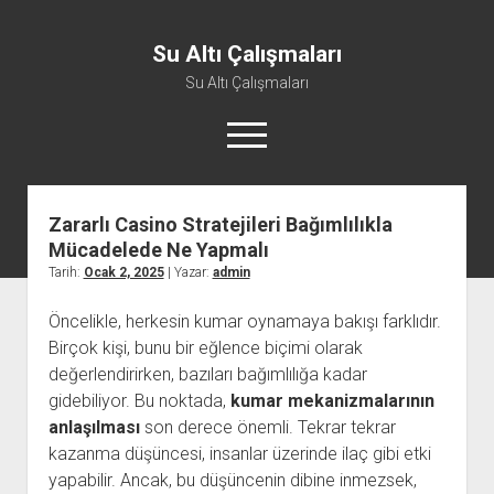
Su Altı Çalışmaları
Su Altı Çalışmaları
menüyü
aç
Zararlı Casino Stratejileri Bağımlılıkla
Mücadelede Ne Yapmalı
Tarih:
Ocak 2, 2025
| Yazar:
admin
Öncelikle, herkesin kumar oynamaya bakışı farklıdır.
Birçok kişi, bunu bir eğlence biçimi olarak
değerlendirirken, bazıları bağımlılığa kadar
gidebiliyor. Bu noktada,
kumar mekanizmalarının
anlaşılması
son derece önemli. Tekrar tekrar
kazanma düşüncesi, insanlar üzerinde ilaç gibi etki
yapabilir. Ancak, bu düşüncenin dibine inmezsek,