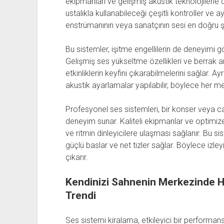
ekipmanları ve gelişmiş akustik teknolojilerle 
ustalıkla kullanabileceği çeşitli kontroller ve
enstrümanının veya sanatçının sesi en doğru şeki
Bu sistemler, işitme engellilerin de deneyimi 
Gelişmiş ses yükseltme özellikleri ve berrak an
etkinliklerin keyfini çıkarabilmelerini sağlar. A
akustik ayarlamalar yapılabilir, böylece her me
Profesyonel ses sistemleri, bir konser veya canl
deneyim sunar. Kaliteli ekipmanlar ve optimize
ve ritmin dinleyicilere ulaşması sağlanır. Bu si
güçlü baslar ve net tizler sağlar. Böylece izley
çıkarır.
Kendinizi Sahnenin Merkezinde H
Trendi
Ses sistemi kiralama, etkileyici bir performan