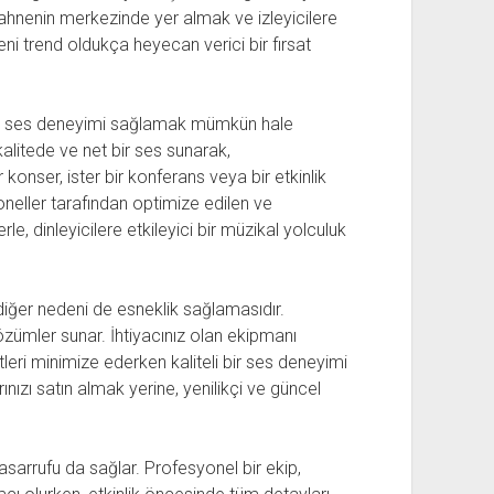
Sahnenin merkezinde yer almak ve izleyicilere
ni trend oldukça heyecan verici bir fırsat
i bir ses deneyimi sağlamak mümkün hale
alitede ve net bir ses sunarak,
 konser, ister bir konferans veya bir etkinlik
neller tarafından optimize edilen ve
le, dinleyicilere etkileyici bir müzikal yolculuk
 diğer nedeni de esneklik sağlamasıdır.
zümler sunar. İhtiyacınız olan ekipmanı
etleri minimize ederken kaliteli bir ses deneyimi
nızı satın almak yerine, yenilikçi ve güncel
sarrufu da sağlar. Profesyonel bir ekip,