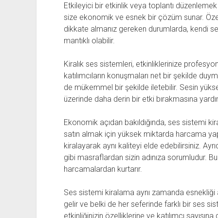
Etkileyici bir etkinlik veya toplantı düzenleme
size ekonomik ve esnek bir çözüm sunar. Özell
dikkate almanız gereken durumlarda, kendi se
mantıklı olabilir.
Kiralık ses sistemleri, etkinliklerinize profesyone
katılımcıların konuşmaları net bir şekilde duym
de mükemmel bir şekilde iletebilir. Sesin yüksek 
üzerinde daha derin bir etki bırakmasına yardı
Ekonomik açıdan bakıldığında, ses sistemi kira
satın almak için yüksek miktarda harcama yapm
kiralayarak aynı kaliteyi elde edebilirsiniz. Ay
gibi masraflardan sizin adınıza sorumludur. Bu
harcamalardan kurtarır.
Ses sistemi kiralama aynı zamanda esnekliği artır
gelir ve belki de her seferinde farklı bir ses sis
etkinliğinizin özelliklerine ve katılımcı sayısına 