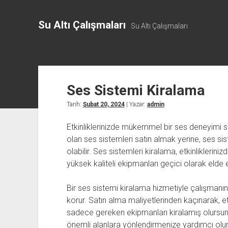
Su Altı Çalışmaları
Su Altı Çalışmaları
Ses Sistemi Kiralama
Tarih:
Şubat 20, 2024
| Yazar:
admin
Etkinliklerinizde mükemmel bir ses deneyimi 
olan ses sistemleri satın almak yerine, ses si
olabilir. Ses sistemleri kiralama, etkinliklerini
yüksek kaliteli ekipmanları geçici olarak elde 
Bir ses sistemi kiralama hizmetiyle çalışmanın b
korur. Satın alma maliyetlerinden kaçınarak, e
sadece gereken ekipmanları kiralamış olursunu
önemli alanlara yönlendirmenize yardımcı olur