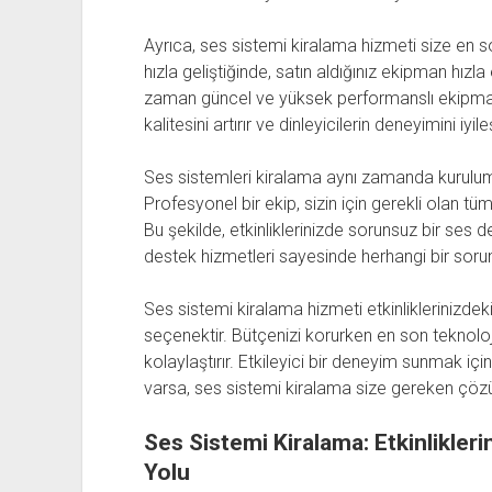
Ayrıca, ses sistemi kiralama hizmeti size en s
hızla geliştiğinde, satın aldığınız ekipman hız
zaman güncel ve yüksek performanslı ekipmana e
kalitesini artırır ve dinleyicilerin deneyimini iyileşt
Ses sistemleri kiralama aynı zamanda kurulum v
Profesyonel bir ekip, sizin için gerekli olan tü
Bu şekilde, etkinliklerinizde sorunsuz bir ses d
destek hizmetleri sayesinde herhangi bir sorun
Ses sistemi kiralama hizmeti etkinliklerinizdek
seçenektir. Bütçenizi korurken en son teknoloj
kolaylaştırır. Etkileyici bir deneyim sunmak içi
varsa, ses sistemi kiralama size gereken çöz
Ses Sistemi Kiralama: Etkinlikler
Yolu