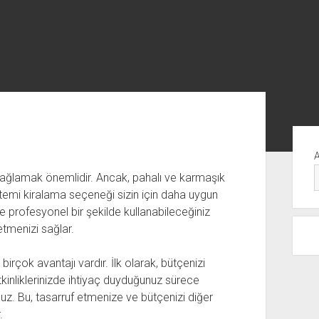
Yan
Me
sağlamak önemlidir. Ancak, pahalı ve karmaşık
stemi kiralama seçeneği sizin için daha uygun
zde profesyonel bir şekilde kullanabileceğiniz
etmenizi sağlar.
irçok avantajı vardır. İlk olarak, bütçenizi
tkinliklerinizde ihtiyaç duyduğunuz sürece
z. Bu, tasarruf etmenize ve bütçenizi diğer
.