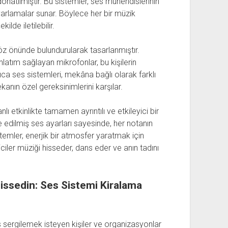
donatılmıştır. Bu sistemler, ses mühendislerinin
 ayarlamalar sunar. Böylece her bir müzik
lde iletilebilir.
göz önünde bulundurularak tasarlanmıştır.
latım sağlayan mikrofonlar, bu kişilerin
yrıca ses sistemleri, mekâna bağlı olarak farklı
kanın özel gereksinimlerini karşılar.
ı etkinlikte tamamen ayrıntılı ve etkileyici bir
 edilmiş ses ayarları sayesinde, her notanın
stemler, enerjik bir atmosfer yaratmak için
iciler müziği hisseder, dans eder ve anın tadını
issedin: Ses Sistemi Kiralama
s sergilemek isteyen kişiler ve organizasyonlar