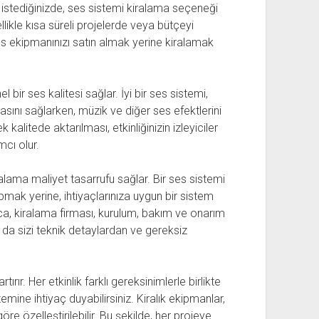
k istediğinizde, ses sistemi kiralama seçeneği
ikle kısa süreli projelerde veya bütçeyi
s ekipmanınızı satın almak yerine kiralamak
l bir ses kalitesi sağlar. İyi bir ses sistemi,
asını sağlarken, müzik ve diğer ses efektlerini
kalitede aktarılması, etkinliğinizin izleyiciler
mcı olur.
lama maliyet tasarrufu sağlar. Bir ses sistemi
ak yerine, ihtiyaçlarınıza uygun bir sistem
rıca, kiralama firması, kurulum, bakım ve onarım
 da sizi teknik detaylardan ve gereksiz
ır. Her etkinlik farklı gereksinimlerle birlikte
temine ihtiyaç duyabilirsiniz. Kiralık ekipmanlar,
göre özelleştirilebilir. Bu şekilde, her projeye