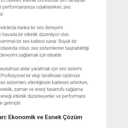
cı olurken, etkinlik öncesinde tüm detayları
 performansınıza odaklanırken, ses
iz.
 mekânda harika bir ses deneyimi
ık havada bir etkinlik düzenliyor olun,
mmel bir ses kalitesi sunar. Büyük bir
asında olsun, ses sistemlerinin taşınabilirliği
deneyimi sağlamak için idealdir.
nutulmaz anlar yaratmak için ses sistemi
r. Profesyonel bir ekip tarafından optimize
 sistemleri, etkinliğinizin kalitesini artırırken,
Esneklik, zaman ve enerji tasarrufu sağlama
seçeneği etkinlik düzenleyenler ve performans
e gelmiştir.
ları: Ekonomik ve Esnek Çözüm