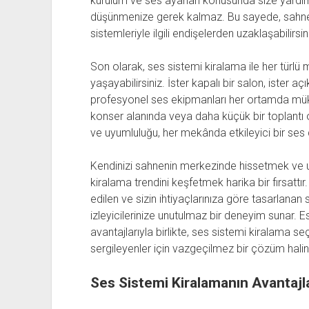
kurulum ve ses ayarları konusunda size yardım
düşünmenize gerek kalmaz. Bu sayede, sahne
sistemleriyle ilgili endişelerden uzaklaşabilirsin
Son olarak, ses sistemi kiralama ile her türlü
yaşayabilirsiniz. İster kapalı bir salon, ister aç
profesyonel ses ekipmanları her ortamda müke
konser alanında veya daha küçük bir toplantı od
ve uyumluluğu, her mekânda etkileyici bir ses 
Kendinizi sahnenin merkezinde hissetmek ve u
kiralama trendini keşfetmek harika bir fırsattı
edilen ve sizin ihtiyaçlarınıza göre tasarlanan ses
izleyicilerinize unutulmaz bir deneyim sunar. 
avantajlarıyla birlikte, ses sistemi kiralama 
sergileyenler için vazgeçilmez bir çözüm halin
Ses Sistemi Kiralamanın Avantaj