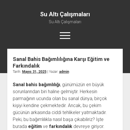
Su Altı Çalışmaları
Su Altı Çalışmaları
menüyü
aç
Sanal Bahis Bağımlılığına Karşı Eğitim ve
Farkındalık
Tarih:
Mayıs 31, 2025
| Yazar:
admin
Sanal bahis bağımlılığı
, günümüzün en büyük
sorunlarından biri haline gelmiştir. Herkesin
parmağının ucunda olan bu sanal dünya, birçok
kişiyi kendine çekmektedir. Ancak, bu çekim
gücünün arkasında ciddi tehlikeler yatmaktadır.
Peki, bu bağımlılıkla nasıl başa çıkabiliriz? İşte
burada
eğitim
ve
farkındalık
devreye giriyor.