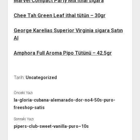
Marvel Compact Party Mix ithal sigara
Chee Tah Green Leaf ithal tütün – 30gr
George Karelias Superior Virginia sigara Satın
Al
Amphora Full Aroma Pipo Tütünü – 42.5gr
Tarih:
Uncategorized
Önceki Yazı
la-gloria-cubana-alemarado-dor-no4-50s-puro-
freeshop-satis
Sonraki Yazı
pipers-club-sweet-vanilla-puro–10s