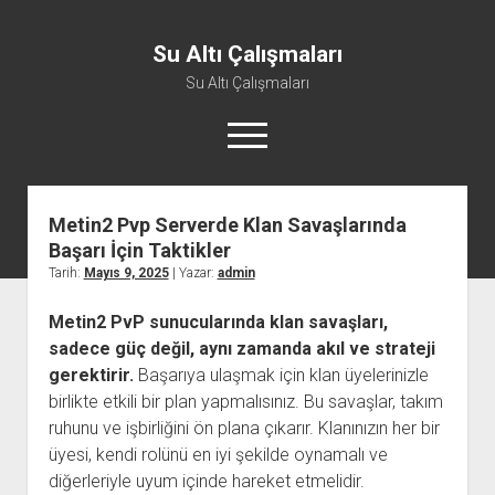
Su Altı Çalışmaları
Su Altı Çalışmaları
menüyü
aç
Metin2 Pvp Serverde Klan Savaşlarında
Başarı İçin Taktikler
Tarih:
Mayıs 9, 2025
| Yazar:
admin
Metin2 PvP sunucularında klan savaşları,
sadece güç değil, aynı zamanda akıl ve strateji
gerektirir.
Başarıya ulaşmak için klan üyelerinizle
birlikte etkili bir plan yapmalısınız. Bu savaşlar, takım
ruhunu ve işbirliğini ön plana çıkarır. Klanınızın her bir
üyesi, kendi rolünü en iyi şekilde oynamalı ve
diğerleriyle uyum içinde hareket etmelidir.