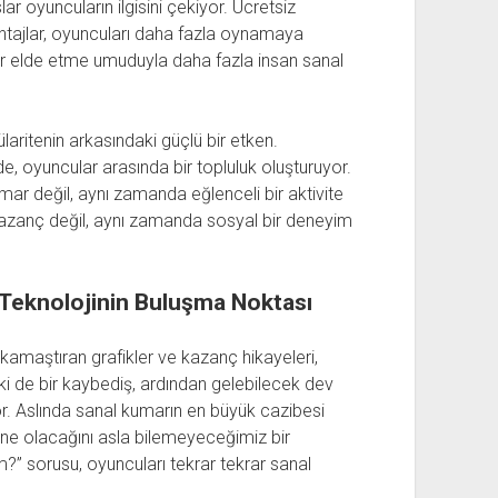
ar oyuncuların ilgisini çekiyor. Ücretsiz
antajlar, oyuncuları daha fazla oynamaya
ar elde etme umuduyla daha fazla insan sanal
aritenin arkasındaki güçlü bir etken.
de, oyuncular arasında bir topluluk oluşturuyor.
mar değil, aynı zamanda eğlenceli bir aktivite
kazanç değil, aynı zamanda sosyal bir deneyim
 Teknolojinin Buluşma Noktası
 kamaştıran grafikler ve kazanç hikayeleri,
ki de bir kaybediş, ardından gelebilecek dev
r. Aslında sanal kumarın en büyük cazibesi
ı, ne olacağını asla bilemeyeceğimiz bir
 sorusu, oyuncuları tekrar tekrar sanal