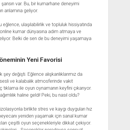
 şansın var. Bu, bir kumarhane deneyimi
 anlamına geliyor.
eğlence, ulaşılabilirlik ve topluluk hissiyatında
e, online kumar dünyasına adım atmaya ve
eliyor. Belki de sen de bu deneyimi yaşamaya
Döneminin Yeni Favorisi
 şey değişti. Eğlence alışkanlıklarımız da
sesli ve kalabalık atmosferinde vakit
ç tıklama ile oyun oynamanın keyfini çıkarıyor.
ğımlılık haline geldi! Peki, bu nasıl oldu?
lasyonla birlikte stres ve kaygı duyguları hız
ve heyecanı yeniden yaşamak için sanal kumar
ları çeşitli oyun seçenekleriyle dikkat çekiyor.
akineleri… Seçenekler neredeyse sonsuz!