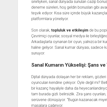
sınırlıyken, sanal dünyada sunulan cazip bonusl
deneme süreleri, hoş geldin bonusları gibi av
teşvik ediyor. Kısa süre içinde büyük kazançl
platformlara yöneliyor.
Son olarak,
topluluk ve etkileşim
de bu popül
Çevrimiçi oyunlar, sosyal medya ile birleştiğin
Arkadaşlarla oynanan bir oyun, yalnızca bir ku
haline geliyor. Sanal kumar dünyası, sadece 
sunuyor.
Sanal Kumarın Yükselişi: Şans ve
Dijital dünyada dolaşan her bir reklam, gözleri
oyuncuları kendine çekiyor. Öyle değil mi? Bel
bir kazanç hayaliyle daha da heyecanlandırıyo
tam burada gizli: belirsizlik. Zira şans oyunlar
serüvene dönüşüyor. “Bugün kazanacak mıyım?”
masalara çağırıyor.