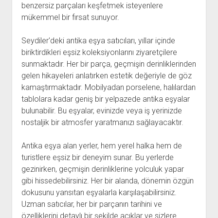
benzersiz parçaları keşfetmek isteyenlere
mükemmel bir fırsat sunuyor.
Seydiler'deki antika eşya satıcıları, yıllar içinde
biriktirdikleri eşsiz koleksiyonlarını ziyaretçilere
sunmaktadır. Her bir parça, geçmişin derinliklerinden
gelen hikayeleri anlatırken estetik değeriyle de göz
kamaştırmaktadır. Mobilyadan porselene, halılardan
tablolara kadar geniş bir yelpazede antika eşyalar
bulunabilir. Bu eşyalar, evinizde veya iş yerinizde
nostaljik bir atmosfer yaratmanızı sağlayacaktır.
Antika eşya alan yerler, hem yerel halka hem de
turistlere eşsiz bir deneyim sunar. Bu yerlerde
gezinirken, geçmişin derinliklerine yolculuk yapar
gibi hissedebilirsiniz. Her bir alanda, dönemin özgün
dokusunu yansıtan eşyalarla karşılaşabilirsiniz.
Uzman satıcılar, her bir parçanın tarihini ve
özelliklerini detaylı bir şekilde açıklar ve sizlere