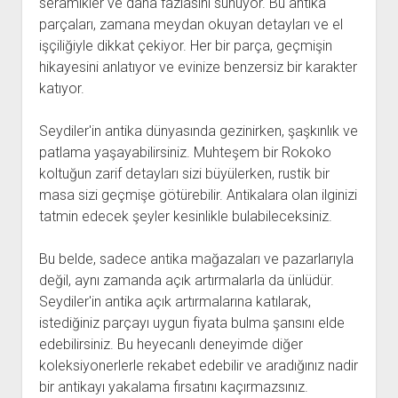
seramikler ve daha fazlasını sunuyor. Bu antika
parçaları, zamana meydan okuyan detayları ve el
işçiliğiyle dikkat çekiyor. Her bir parça, geçmişin
hikayesini anlatıyor ve evinize benzersiz bir karakter
katıyor.
Seydiler'in antika dünyasında gezinirken, şaşkınlık ve
patlama yaşayabilirsiniz. Muhteşem bir Rokoko
koltuğun zarif detayları sizi büyülerken, rustik bir
masa sizi geçmişe götürebilir. Antikalara olan ilginizi
tatmin edecek şeyler kesinlikle bulabileceksiniz.
Bu belde, sadece antika mağazaları ve pazarlarıyla
değil, aynı zamanda açık artırmalarla da ünlüdür.
Seydiler'in antika açık artırmalarına katılarak,
istediğiniz parçayı uygun fiyata bulma şansını elde
edebilirsiniz. Bu heyecanlı deneyimde diğer
koleksiyonerlerle rekabet edebilir ve aradığınız nadir
bir antikayı yakalama fırsatını kaçırmazsınız.