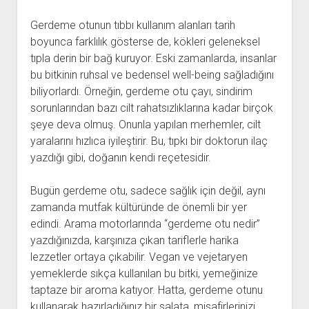
Gerdeme otunun tıbbı kullanım alanları tarih
boyunca farklılık gösterse de, kökleri geleneksel
tıpla derin bir bağ kuruyor. Eski zamanlarda, insanlar
bu bitkinin ruhsal ve bedensel well-being sağladığını
biliyorlardı. Örneğin, gerdeme otu çayı, sindirim
sorunlarından bazı cilt rahatsızlıklarına kadar birçok
şeye deva olmuş. Onunla yapılan merhemler, cilt
yaralarını hızlıca iyileştirir. Bu, tıpkı bir doktorun ilaç
yazdığı gibi, doğanın kendi reçetesidir.
Bugün gerdeme otu, sadece sağlık için değil, aynı
zamanda mutfak kültüründe de önemli bir yer
edindi. Arama motorlarında “gerdeme otu nedir”
yazdığınızda, karşınıza çıkan tariflerle harika
lezzetler ortaya çıkabilir. Vegan ve vejetaryen
yemeklerde sıkça kullanılan bu bitki, yemeğinize
taptaze bir aroma katıyor. Hatta, gerdeme otunu
kullanarak hazırladığınız bir salata, misafirlerinizi