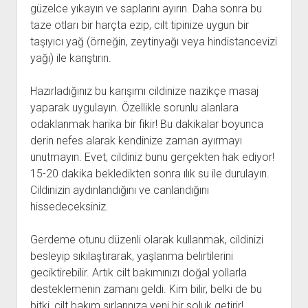
güzelce yıkayın ve saplarını ayırın. Daha sonra bu
taze otları bir harçta ezip, cilt tipinize uygun bir
taşıyıcı yağ (örneğin, zeytinyağı veya hindistancevizi
yağı) ile karıştırın.
Hazırladığınız bu karışımı cildinize nazikçe masaj
yaparak uygulayın. Özellikle sorunlu alanlara
odaklanmak harika bir fikir! Bu dakikalar boyunca
derin nefes alarak kendinize zaman ayırmayı
unutmayın. Evet, cildiniz bunu gerçekten hak ediyor!
15-20 dakika bekledikten sonra ılık su ile durulayın.
Cildinizin aydınlandığını ve canlandığını
hissedeceksiniz.
Gerdeme otunu düzenli olarak kullanmak, cildinizi
besleyip sıkılaştırarak, yaşlanma belirtilerini
geciktirebilir. Artık cilt bakımınızı doğal yollarla
desteklemenin zamanı geldi. Kim bilir, belki de bu
bitki, cilt bakım sırlarınıza yeni bir soluk getirir!