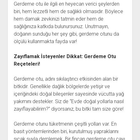
Gerdeme otu ile ilgili en heyecan verici şeylerden
biri, hem lezzetli hem de sağlıklı olmasıdır. Böylece
hem damak zevkinizi tatmin eder hem de
sağlığınıza katkıda bulunursunuz. Unutmayın,
doğanın sunduğu her şey gibi, gerdeme otunu da
ölçülü kullanmakta fayda var!
Zayıflamak İsteyenler Dikkat: Gerdeme Otu
Reçeteleri!
Gerdeme otu, adını sıkılaştırıcı etkisinden alan bir
bitkidir. Genellikle dağlık bölgelerde yetişir ve
içeriğindeki doğal bileşenler sayesinde vücutta yağ
yakımını destekler. Siz de “Evde doğal yollarla nasıl
zayıflayabilirim?” diyorsanız, bu bitki tam size göre!
Gerdeme otunu tüketmenin çeşitli yolları var. En
basit yöntemlerinden biri, kurutulmuş yapraklarını
sıcak suyla demlemek. Bir fincan gerdeme otu çayı,