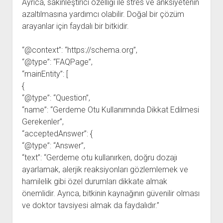
Ayrıca, sakinleştirici özelliği ile stres ve anksiyetenin
azaltılmasına yardımcı olabilir. Doğal bir çözüm
arayanlar için faydalı bir bitkidir.
“@context”: “https://schema.org”,
“@type”: “FAQPage”,
“mainEntity”: [
{
“@type”: “Question”,
“name”: “Gerdeme Otu Kullanımında Dikkat Edilmesi
Gerekenler”,
“acceptedAnswer”: {
“@type”: “Answer”,
“text”: “Gerdeme otu kullanırken, doğru dozajı
ayarlamak, alerjik reaksiyonları gözlemlemek ve
hamilelik gibi özel durumları dikkate almak
önemlidir. Ayrıca, bitkinin kaynağının güvenilir olması
ve doktor tavsiyesi almak da faydalıdır.”