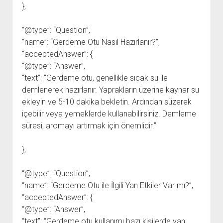
},
“@type”: “Question”,
“name”: “Gerdeme Otu Nasıl Hazırlanır?”,
“acceptedAnswer”: {
“@type”: “Answer”,
“text”: “Gerdeme otu, genellikle sıcak su ile
demlenerek hazırlanır. Yaprakların üzerine kaynar su
ekleyin ve 5-10 dakika bekletin. Ardından süzerek
içebilir veya yemeklerde kullanabilirsiniz. Demleme
süresi, aromayı artırmak için önemlidir.”
},
“@type”: “Question”,
“name”: “Gerdeme Otu ile İlgili Yan Etkiler Var mı?”,
“acceptedAnswer”: {
“@type”: “Answer”,
“text”: “Gerdeme otu kullanımı bazı kişilerde yan