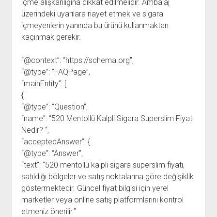
içme alışkanlığına dikkat edilmelidir. Ambalaj
üzerindeki uyarılara riayet etmek ve sigara
içmeyenlerin yanında bu ürünü kullanmaktan
kaçınmak gerekir.
“@context”: “https://schema.org”,
“@type”: “FAQPage”,
“mainEntity”: [
{
“@type”: “Question”,
“name”: “520 Mentollü Kalpli Sigara Superslim Fiyatı
Nedir? “,
“acceptedAnswer”: {
“@type”: “Answer”,
“text”: “520 mentollü kalpli sigara superslim fiyatı,
satıldığı bölgeler ve satış noktalarına göre değişiklik
göstermektedir. Güncel fiyat bilgisi için yerel
marketler veya online satış platformlarını kontrol
etmeniz önerilir.”