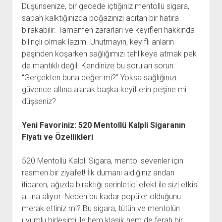
Düşünsenize, bir gecede içtiğiniz mentollü sigara,
sabah kalktığınızda boğazınızı acıtan bir hatıra
bırakabilir. Tamamen zararları ve keyifleri hakkında
bilinçli olmak lazım. Unutmayın, keyifli anların
peşinden koşarken sağlığımızı tehlikeye atmak pek
de mantıklı değil. Kendinize bu soruları sorun:
“Gerçekten buna değer mi?” Yoksa sağlığınızı
güvence altına alarak başka keyiflerin peşine mi
düşseniz?
Yeni Favoriniz: 520 Mentollü Kalpli Sigaranın
Fiyatı ve Özellikleri
520 Mentollü Kalpli Sigara, mentol sevenler için
resmen bir ziyafet! İlk dumanı aldığınız andan
itibaren, ağızda bıraktığı serinletici efekt ile sizi etkisi
altına alıyor. Neden bu kadar popüler olduğunu
merak ettiniz mi? Bu sigara, tütün ve mentolün
uyumlu birleşimi ile hem klasik hem de ferah bir