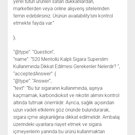
yerel tütün ürünleri satan dükkanlardan,
marketlerden veya online alışveriş sitelerinden
temin edebilirsiniz. Ürünün availability’sini kontrol
etmekte fayda var.”
},
“@type”: “Question”,
“name”: “520 Mentollü Kalpli Sigara Superslim
Kullanımında Dikkat Edilmesi Gerekenler Nelerdir? “,
“acceptedAnswer”: {
“@type”: “Answer”,
“text”: “Bu tür sigaranın kullanımında, aşırıya
kaçmamak, karbondioksit ve nikotin alımını kontrol
altında tutmak önemlidir. Ayrıca, sağlık açısından
uzun vadeli etkilerini göz önünde bulundurarak,
sigara içme alışkanlığına dikkat edilmelidir. Ambalaj
üzerindeki uyarılara riayet etmek ve sigara
içmeyenlerin yanında bu ürünü kullanmaktan