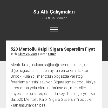
Su Altı Çalışmaları
Su Altı Çalışmaları
menüyü
aç
520 Mentollü Kalpli Sigara Superslim Fiyat
Tarih:
Ekim 26, 2024
| Yazar:
admin
Mentollü sigaraların sağladığı serinletici etki, onu
diğer sigara türlerinden ayıran en önemli faktör.
Birçok kullanıcı, mentolün boğazda yarattığı
ferahlama hissini seviyor. Sigara içmek çoğu kişiye
stres atma yolu olarak görünse de, mentoller
sayesinde bu süreç daha da keyifli hale geliyor. Bu
da, 520 Mentollü Kalpli Sigara Superslim’i popüler
kılan unsurlardan biri!