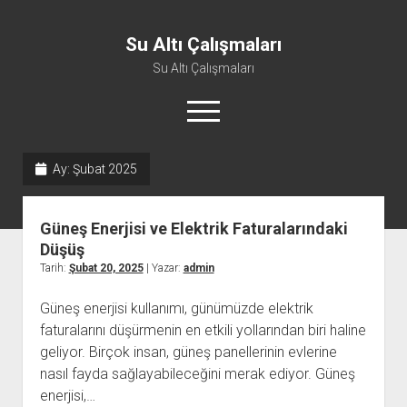
Su Altı Çalışmaları
Su Altı Çalışmaları
menüyü
aç
Ay:
Şubat 2025
Güneş Enerjisi ve Elektrik Faturalarındaki
Düşüş
Tarih:
Şubat 20, 2025
| Yazar:
admin
Güneş enerjisi kullanımı, günümüzde elektrik
faturalarını düşürmenin en etkili yollarından biri haline
geliyor. Birçok insan, güneş panellerinin evlerine
nasıl fayda sağlayabileceğini merak ediyor. Güneş
enerjisi,…