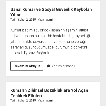
Üzerindeki
Zararları
Sanal Kumar ve Sosyal Güvenlik Kaybolan
Yıllar
Tarih:
Şubat 2, 2025
| Yazar:
admin
Kumar bağımlılığı, birçok insanın yaşamını altüst
ediyor. İnsanın bulaşıcı bir hastalık gibi, kaybettiği
yıllarla birlikte sevdiklerine ve kendisine verdiği
zararları düşündüğümüzde, durumun ciddiyetini
anlayabiliyoruz. Bağımlı…
Sanal
Devamını okuyun
Yorumlar kapalı
Kumar
ve
Sosyal
Güvenlik
Kumarın Zihinsel Bozukluklara Yol Açan
Kaybolan
Tehlikeli Etkileri
Yıllar
Tarih:
Şubat 2, 2025
| Yazar:
admin