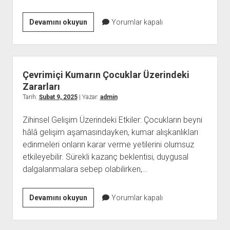
Güneş
Devamını okuyun
Yorumlar kapalı
Enerjisi
ve
Elektrik
Faturalarındaki
Çevrimiçi Kumarın Çocuklar Üzerindeki
Düşüş
Zararları
Tarih:
Şubat 9, 2025
| Yazar:
admin
Zihinsel Gelişim Üzerindeki Etkiler: Çocukların beyni
hâlâ gelişim aşamasındayken, kumar alışkanlıkları
edinmeleri onların karar verme yetilerini olumsuz
etkileyebilir. Sürekli kazanç beklentisi, duygusal
dalgalanmalara sebep olabilirken,…
Çevrimiçi
Devamını okuyun
Yorumlar kapalı
Kumarın
Çocuklar