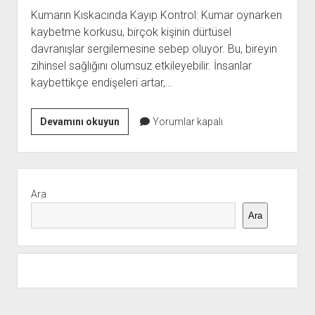
Kumarın Kıskacında Kayıp Kontrol: Kumar oynarken
kaybetme korkusu, birçok kişinin dürtüsel
davranışlar sergilemesine sebep oluyor. Bu, bireyin
zihinsel sağlığını olumsuz etkileyebilir. İnsanlar
kaybettikçe endişeleri artar,…
Kumarın
Devamını okuyun
Yorumlar kapalı
Zihinsel
Bozukluklara
Yol
Yan
Açan
Menü
Ara
Tehlikeli
Ara
Etkileri