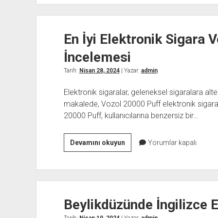
ekran
kiralama
En İyi Elektronik Sigara 
İncelemesi
Tarih:
Nisan 28, 2024
| Yazar:
admin
Elektronik sigaralar, geleneksel sigaralara alt
makalede, Vozol 20000 Puff elektronik sigaranı
20000 Puff, kullanıcılarına benzersiz bir…
En
Devamını okuyun
Yorumlar kapalı
İyi
Elektronik
Sigara
Vozol
Beylikdüzünde İngilizce E
20000
Puff