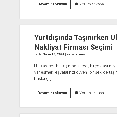
Evden
Devamını okuyun
Yorumlar kapalı
Eve
Nakliyat
İle
İlgili
Yurtdışında Taşınırken U
Taşınma
Hizmetleri
Nakliyat Firması Seçimi
Uygulama
Bilgileri
Tarih:
Nisan 13, 2024
| Yazar:
admin
Uluslararası bir taşınma süreci, birçok ayrıntıyı
yerleşmek, eşyalarınızı güvenli bir şekilde taş
başlangıç…
Yurtdışında
Devamını okuyun
Yorumlar kapalı
Taşınırken
Uluslararası
Evden