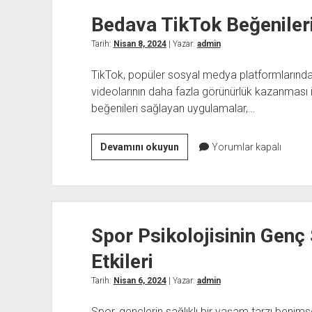
Eve
Bedava TikTok Beğenileri
Nakliyat
Firması
Tarih:
Nisan 8, 2024
| Yazar:
admin
Seçimi
TikTok, popüler sosyal medya platformlarından b
videolarının daha fazla görünürlük kazanması 
beğenileri sağlayan uygulamalar,…
Bedava
Devamını okuyun
Yorumlar kapalı
TikTok
Beğenileri
İçin
En
Spor Psikolojisinin Genç
İyi
Uygulamalar
Etkileri
Tarih:
Nisan 6, 2024
| Yazar:
admin
Spor, gençlerin sağlıklı bir yaşam tarzı benimse