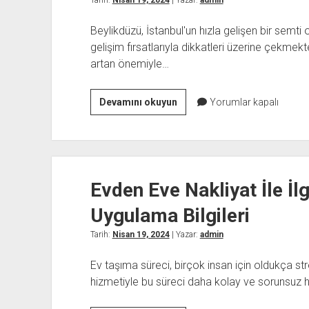
Tarih:
Nisan 19, 2024
| Yazar:
admin
İncelemesi
Beylikdüzü, İstanbul'un hızla gelişen bir semti o
gelişim fırsatlarıyla dikkatleri üzerine çekmekt
artan önemiyle…
Beylikdüzünde
Devamını okuyun
Yorumlar kapalı
İngilizce
Eğitimi
ve
Kişisel
Evden Eve Nakliyat İle İl
Gelişim
Uygulama Bilgileri
Tarih:
Nisan 19, 2024
| Yazar:
admin
Ev taşıma süreci, birçok insan için oldukça str
hizmetiyle bu süreci daha kolay ve sorunsuz