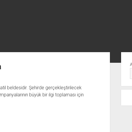
Yan
Me
a
tatil beldesidir. Şehirde gerçekleştirilecek
mpanyalarının büyük bir ilgi toplaması için