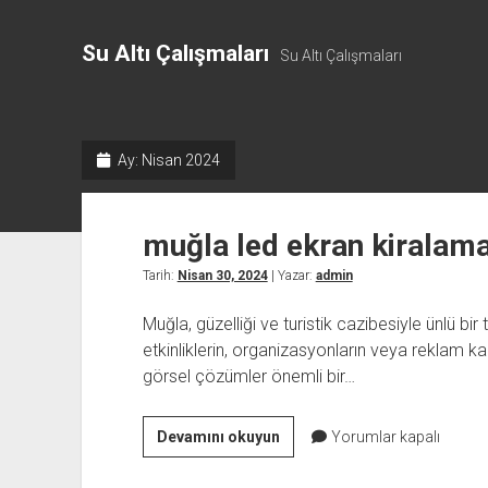
Su Altı Çalışmaları
Su Altı Çalışmaları
Ay:
Nisan 2024
muğla led ekran kiralam
Tarih:
Nisan 30, 2024
| Yazar:
admin
Muğla, güzelliği ve turistik cazibesiyle ünlü bir 
etkinliklerin, organizasyonların veya reklam ka
görsel çözümler önemli bir…
muğla
Devamını okuyun
Yorumlar kapalı
led